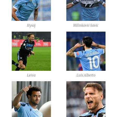
Hysaj
Milinkovic-Savic
Leiva
Luis Alberto