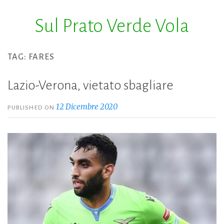
Sul Prato Verde Vola
Skip
to
content
TAG:
FARES
Lazio-Verona, vietato sbagliare
12 Dicembre 2020
PUBLISHED ON