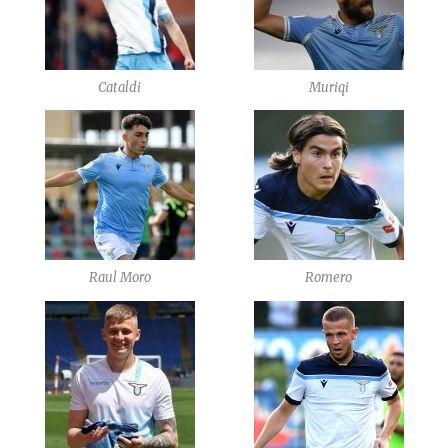
Cataldi
Muriqi
Raul Moro
Romero