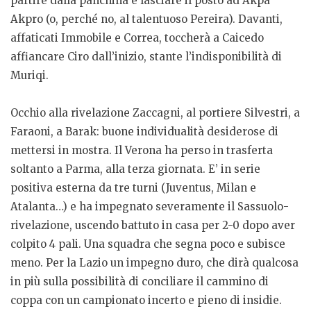
partire dalla panchina e lasciare il posto ad Akpa
Akpro (o, perché no, al talentuoso Pereira). Davanti,
affaticati Immobile e Correa, toccherà a Caicedo
affiancare Ciro dall’inizio, stante l’indisponibilità di
Muriqi.
Occhio alla rivelazione Zaccagni, al portiere Silvestri, a
Faraoni, a Barak: buone individualità desiderose di
mettersi in mostra. Il Verona ha perso in trasferta
soltanto a Parma, alla terza giornata. E’ in serie
positiva esterna da tre turni (Juventus, Milan e
Atalanta…) e ha impegnato severamente il Sassuolo-
rivelazione, uscendo battuto in casa per 2-0 dopo aver
colpito 4 pali. Una squadra che segna poco e subisce
meno. Per la Lazio un impegno duro, che dirà qualcosa
in più sulla possibilità di conciliare il cammino di
coppa con un campionato incerto e pieno di insidie.