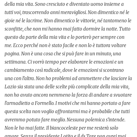
della mia vita. Sono cresciuto e diventato uomo insieme a
tutti voi, trascorrendo anni meravigliosi. Non dimentico né le
gioie né le lacrime. Non dimentico le vittorie, né tantomeno le
sconfitte, che non mi hanno mai fatto dormire la notte. Tutto
questo da parte della mia vita e lo porterò per sempre con
me. Ecco perché non è stato facile e non lo è tuttora voltare
pagina. Non è una cosa che si può fare in un minuto, una
settimana. Ci vorrò tempo per elaborare le emozioni e un
cambiamento così radicale, dove le emozioni si scontrano
una con l’altra. Non ho problemi ad ammettere che lasciare la
Lazio sia stata una delle scelte più complicate della mia vita,
non ho avuto ancora nemmeno la forza di andare a svuotare
l’armadietto a Formello. I motivi che mi hanno portato a fare
questa scelta non voglio affrontarmi ma è probabile che tutti
avremmo potuto fare meglio. Nessuna polemica s’intende.
Non le ho mai fatte. Il biancoceleste per me resterà solo
amore. Senza il presidente Lotito e il ds Tare non avrei mai