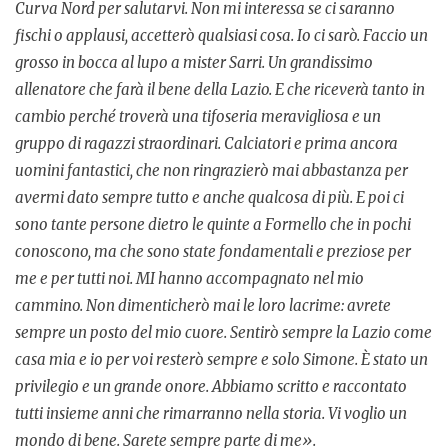
Curva Nord per salutarvi. Non mi interessa se ci saranno
fischi o applausi, accetterò qualsiasi cosa. Io ci sarò. Faccio un
grosso in bocca al lupo a mister Sarri. Un grandissimo
allenatore che farà il bene della Lazio. E che riceverà tanto in
cambio perché troverà una tifoseria meravigliosa e un
gruppo di ragazzi straordinari. Calciatori e prima ancora
uomini fantastici, che non ringrazierò mai abbastanza per
avermi dato sempre tutto e anche qualcosa di più. E poi ci
sono tante persone dietro le quinte a Formello che in pochi
conoscono, ma che sono state fondamentali e preziose per
me e per tutti noi. MI hanno accompagnato nel mio
cammino. Non dimenticherò mai le loro lacrime: avrete
sempre un posto del mio cuore. Sentirò sempre la Lazio come
casa mia e io per voi resterò sempre e solo Simone. È stato un
privilegio e un grande onore. Abbiamo scritto e raccontato
tutti insieme anni che rimarranno nella storia. Vi voglio un
mondo di bene. Sarete sempre parte di me».