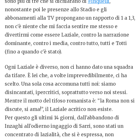
sono più di tre che si dichiarano di
#inquelli
,
nonostante poi le presenze allo Stadio e gli
abbonamenti alla TV propongano un rapporto di 1 a 1,3,
non c’è niente che mi faccia sentire me stesso e
divertirmi come essere Laziale, contro la narrazione
dominante, contro i media, contro tutto, tutti e Totti
(fino a quando c’è stato).
Ogni Laziale è diverso, non ci hanno dato una squadra
da tifare. È lei che, a volte imprevedibilmente, ci ha
scelto. Una sola cosa accomuna tutti noi: siamo
disincantati, ipercritici, soprattutto verso noi stessi.
Mentre il motto del tifoso romanista è: “la Roma non si
discute, si ama!”, il Laziale acritico non esiste.
Per questo gli ultimi 14 giorni, dall’abbandono di
Inzaghi all’odierno ingaggio di Sarri, sono stati un
concentrato di lazialità, che si è espressa, non