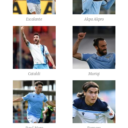
Escalante
Akpa Akpro
Cataldi
Muriqi