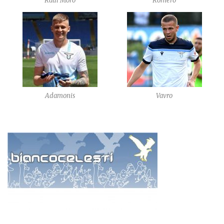
Raul Moro
Romero
Adamonis
Vavro