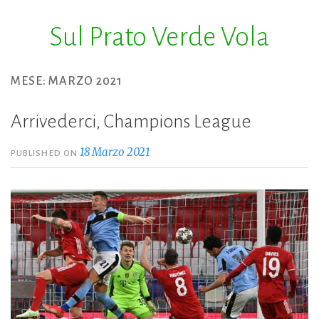
Sul Prato Verde Vola
Skip
to
content
MESE:
MARZO 2021
Arrivederci, Champions League
18 Marzo 2021
PUBLISHED ON