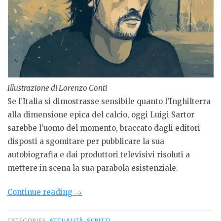
Illustrazione di Lorenzo Conti
Se l’Italia si dimostrasse sensibile quanto l’Inghilterra
alla dimensione epica del calcio, oggi Luigi Sartor
sarebbe l’uomo del momento, braccato dagli editori
disposti a sgomitare per pubblicare la sua
autobiografia e dai produttori televisivi risoluti a
mettere in scena la sua parabola esistenziale.
“La
Continue reading
→
caduta
da
CATEGORIES
ATTUALITÀ
,
SCRITTI