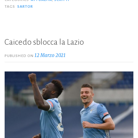
romanzo
TAGS
SARTOR
di
mister
miliardo.
Sartor,
Caicedo sblocca la Lazio
un
12 Marzo 2021
PUBLISHED ON
bravo
ragazzo”