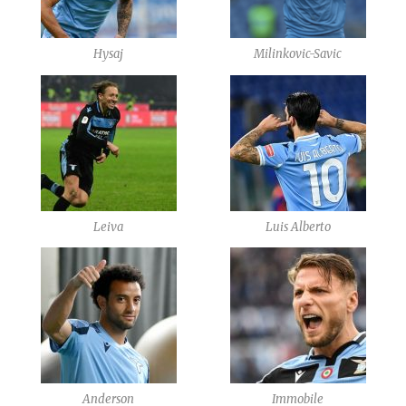
Hysaj
Milinkovic-Savic
Leiva
Luis Alberto
Anderson
Immobile