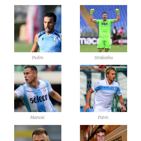
Pedro
Strakosha
Marusic
Patric