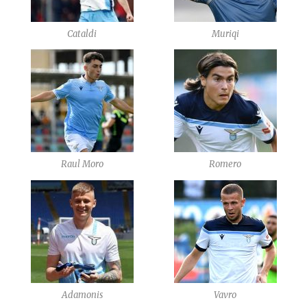
Cataldi
Muriqi
Raul Moro
Romero
Adamonis
Vavro