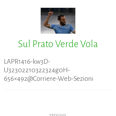
Skip
to
content
Sul Prato Verde Vola
LAPR1416-kw3D-
U32302210322324g0H-
656×492@Corriere-Web-Sezioni
Navigazione
PREVIOUS