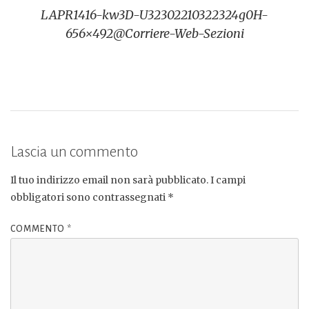
LAPR1416-kw3D-U32302210322324g0H-
articoli
656×492@Corriere-Web-Sezioni
Lascia un commento
Il tuo indirizzo email non sarà pubblicato.
I campi
obbligatori sono contrassegnati
*
COMMENTO
*