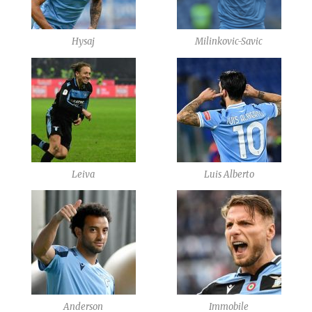
Hysaj
Milinkovic-Savic
Leiva
Luis Alberto
Anderson
Immobile