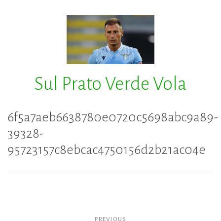
Skip
to
content
Sul Prato Verde Vola
6f5a7aeb6638780e0720c5698abc9a89-
39328-
95723157c8ebcac4750156d2b21ac04e
Navigazione
PREVIOUS