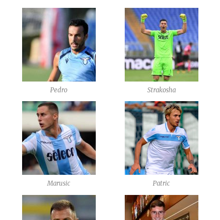
Pedro
Strakosha
Marusic
Patric