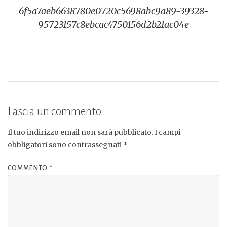
6f5a7aeb6638780e0720c5698abc9a89-39328-
articoli
95723157c8ebcac4750156d2b21ac04e
Lascia un commento
Il tuo indirizzo email non sarà pubblicato.
I campi
obbligatori sono contrassegnati
*
COMMENTO
*