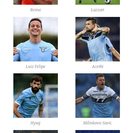
Reina
Lazzari
Luiz Felipe
Acerbi
Hysaj
Milinkovic-Savic