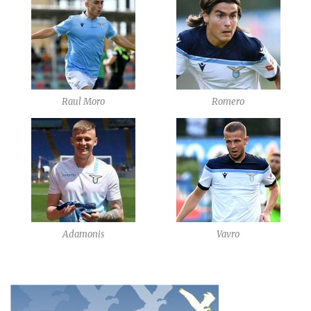
Raul Moro
Romero
Adamonis
Vavro