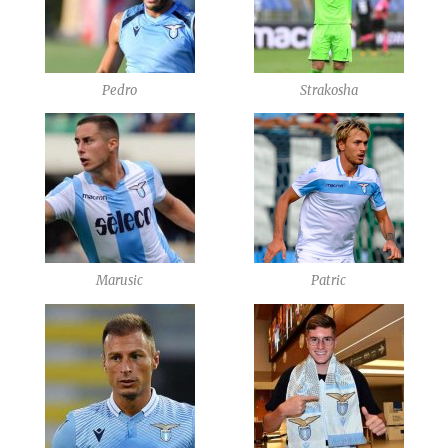
Pedro
Strakosha
Marusic
Patric