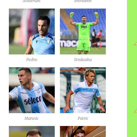
Anderson
Immobile
Pedro
Strakosha
Marusic
Patric