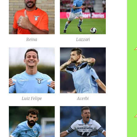
Reina
Lazzari
Luiz Felipe
Acerbi