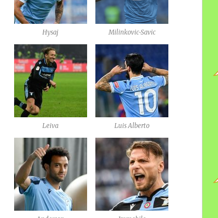
Hysaj
Milinkovic-Savic
Leiva
Luis Alberto