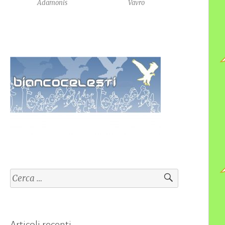
Adamonis
Vavro
Ricerca
per:
Articoli recenti