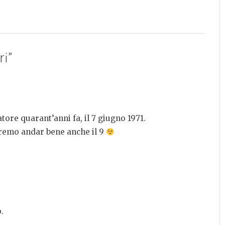
ri
”
tore quarant’anni fa, il 7 giugno 1971.
aremo andar bene anche il 9
.