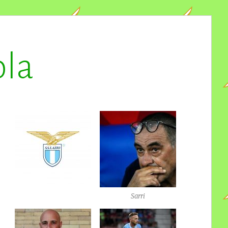
ola
Sarri