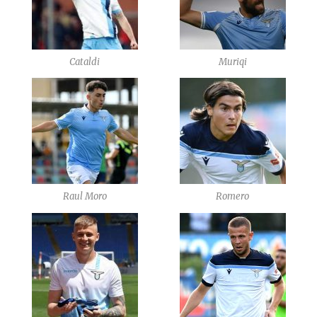
Cataldi
Muriqi
Raul Moro
Romero