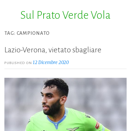
Sul Prato Verde Vola
Skip
to
content
TAG:
CAMPIONATO
Lazio-Verona, vietato sbagliare
12 Dicembre 2020
PUBLISHED ON