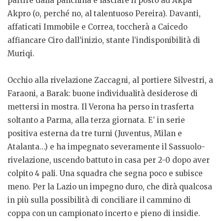
partire dalla panchina e lasciare il posto ad Akpa
Akpro (o, perché no, al talentuoso Pereira). Davanti,
affaticati Immobile e Correa, toccherà a Caicedo
affiancare Ciro dall’inizio, stante l’indisponibilità di
Muriqi.
Occhio alla rivelazione Zaccagni, al portiere Silvestri, a
Faraoni, a Barak: buone individualità desiderose di
mettersi in mostra. Il Verona ha perso in trasferta
soltanto a Parma, alla terza giornata. E’ in serie
positiva esterna da tre turni (Juventus, Milan e
Atalanta…) e ha impegnato severamente il Sassuolo-
rivelazione, uscendo battuto in casa per 2-0 dopo aver
colpito 4 pali. Una squadra che segna poco e subisce
meno. Per la Lazio un impegno duro, che dirà qualcosa
in più sulla possibilità di conciliare il cammino di
coppa con un campionato incerto e pieno di insidie.