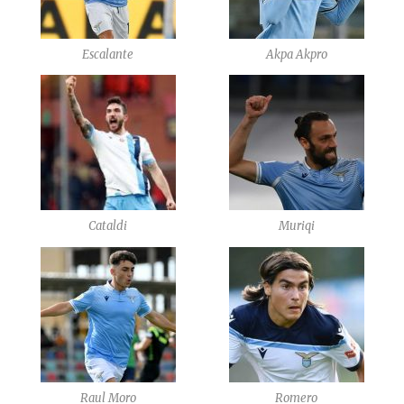
Escalante
Akpa Akpro
Cataldi
Muriqi
Raul Moro
Romero