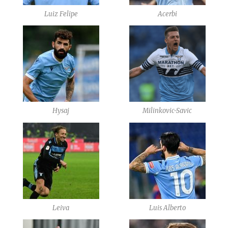
Luiz Felipe
Acerbi
Hysaj
Milinkovic-Savic
Leiva
Luis Alberto