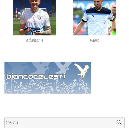
Adamonis
Vavro
Ricerca
per: